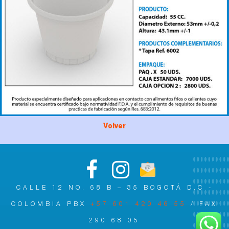
Volver
CALLE 12 NO. 68 B – 35 BOGOTÁ D.C -
COLOMBIA PBX
+57 601 420 46 55
/ FAX
290 68 05