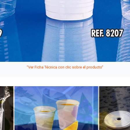
“Ver Ficha Técnica con clic sobre el producto”