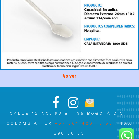
Volver
CALLE 12 NO. 68 B – 35 BOGOTÁ D.C -
COLOMBIA PBX
+57 601 420 46 55
/ FAX
290 68 05