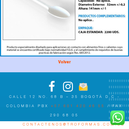
Volver
CALLE 12 NO. 68 B – 35 BOGOTÁ D.C -
COLOMBIA PBX
+57 601 420 46 55
/ FAX
290 68 05
MAIL:
CONTACTENOS@TROFORMAS.COM.CO