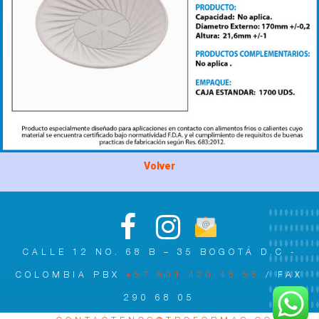
Volver
CALLE 12 NO. 68 B – 35 BOGOTÁ D.C -
COLOMBIA PBX
+57 601 420 46 55
/ FAX
290 68 05