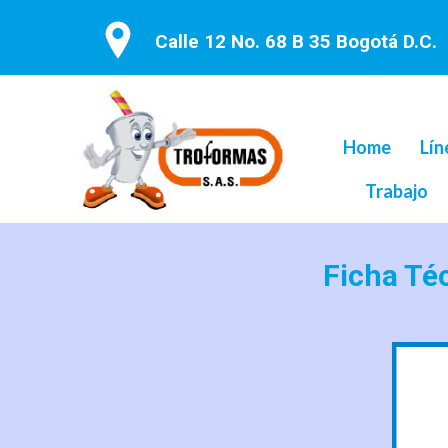
Calle 12 No. 68 B 35 Bogotá D.C.
Home
Lín
Trabajo
Ficha Té