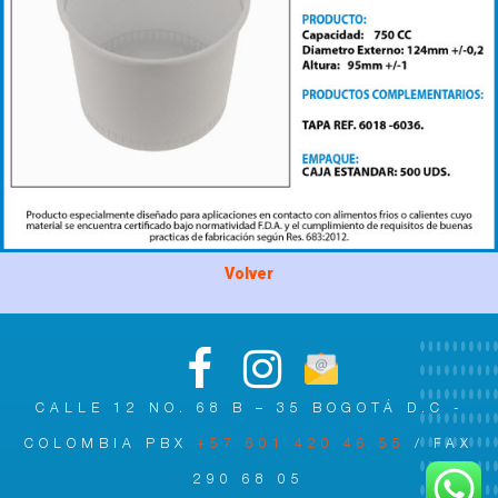
Volver
CALLE 12 NO. 68 B – 35 BOGOTÁ D.C -
COLOMBIA PBX
+57 601 420 46 55
/ FAX
290 68 05