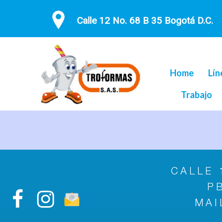
Calle 12 No. 68 B 35 Bogotá D.C.
Home
Lín
Trabajo
CALLE 
P
MAI