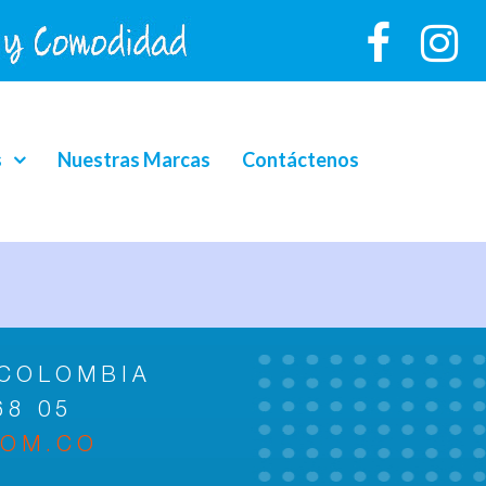
s
Nuestras Marcas
Contáctenos
 COLOMBIA
68 05
COM.CO