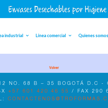
ea industrial
Línea comercial
Quienes somo
Volver
12 NO. 68 B – 35 BOGOTÁ D.C -
BX
+57 601 420 46 55
/ FAX 290 
L:
CONTACTENOS@TROFORMAS.