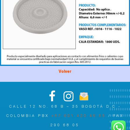
Volver
CALLE 12 NO. 68 B – 35 BOGOTÁ D.C -
COLOMBIA PBX
+57 601 420 46 55
/ FAX
290 68 05