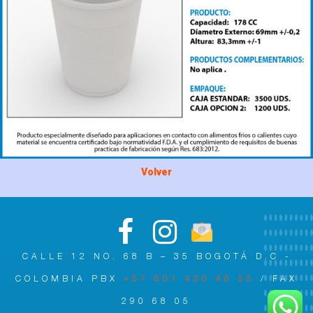
Volver
CALLE 12 NO. 68 B – 35 BOGOTÁ D.C -
COLOMBIA PBX
+57 601 420 46 55
/ FAX
290 68 05