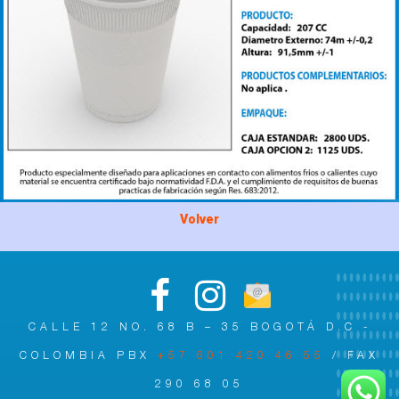
Volver
CALLE 12 NO. 68 B – 35 BOGOTÁ D.C -
COLOMBIA PBX
+57 601 420 46 55
/ FAX
290 68 05