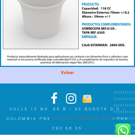
Volver
CALLE 12 NO. 68 B – 35 BOGOTÁ D.C -
COLOMBIA PBX
+57 601 420 46 55
/ FAX
290 68 05