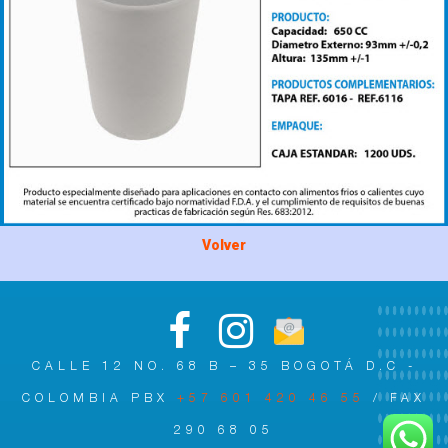
Volver
CALLE 12 NO. 68 B – 35 BOGOTÁ D.C -
COLOMBIA PBX
+57 601 420 46 55
/ FAX
290 68 05