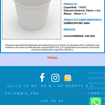
Volver
CALLE 12 NO. 68 B – 35 BOGOTÁ D.C -
COLOMBIA PBX
+57 601 420 46 55
/ FAX
290 68 05