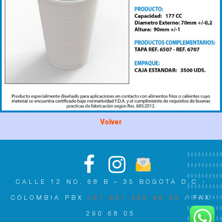
Volver
CALLE 12 NO. 68 B – 35 BOGOTÁ D.C -
COLOMBIA PBX
+57 601 420 46 55
/ FAX
290 68 05