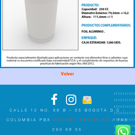
Volver
CALLE 12 NO. 68 B – 35 BOGOTÁ D.C -
COLOMBIA PBX
+57 601 420 46 55
/ FAX
290 68 05