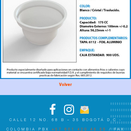
Volver
CALLE 12 NO. 68 B – 35 BOGOTÁ D.C -
COLOMBIA PBX
+57 601 420 46 55
/ FAX