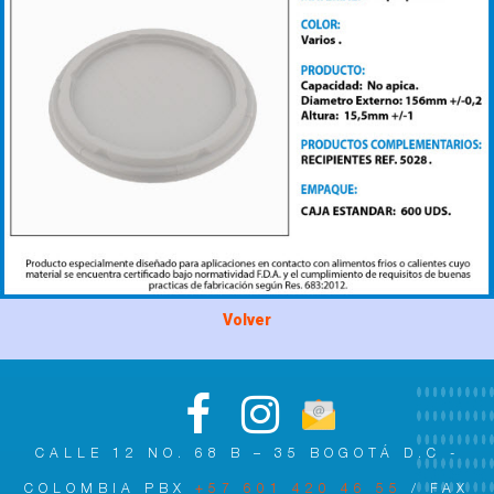
Volver
CALLE 12 NO. 68 B – 35 BOGOTÁ D.C -
COLOMBIA PBX
+57 601 420 46 55
/ FAX