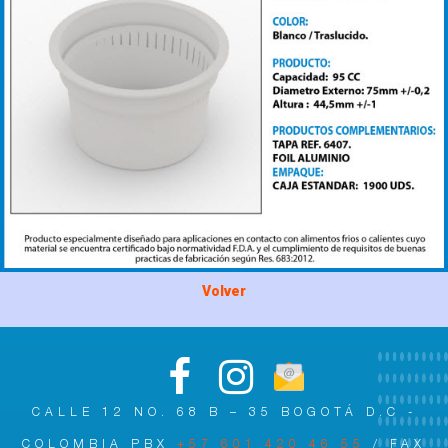
Volver
CALLE 12 NO. 68 B – 35 BOGOTÁ D.C -
COLOMBIA PBX
+57 601 420 46 55
/ FAX