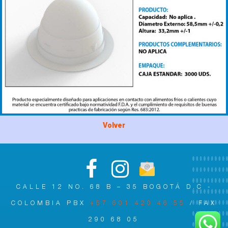
Volver
CALLE 12 NO. 68 B – 35 BOGOTÁ D.C -
COLOMBIA PBX
+57 601 420 46 55
/ FAX
290 68 05