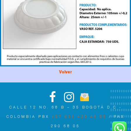
Volver
CALLE 12 NO. 68 B – 35 BOGOTÁ D.C -
COLOMBIA PBX
+57 601 420 46 55
/ FAX
290 68 05