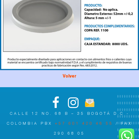
Volver
CALLE 12 NO. 68 B – 35 BOGOTÁ D.C -
COLOMBIA PBX
+57 601 420 46 55
/ FAX
290 68 05