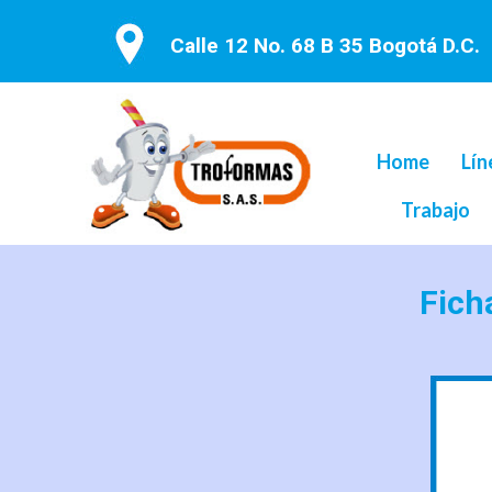
Calle 12 No. 68 B 35 Bogotá D.C.
Home
Lín
Trabajo
Fich