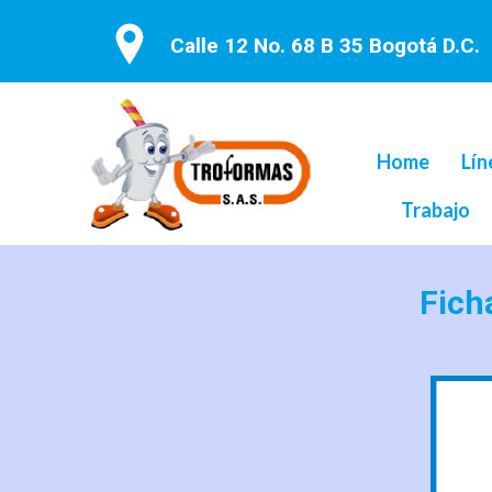
Calle 12 No. 68 B 35 Bogotá D.C.
Home
Lín
Trabajo
Fich