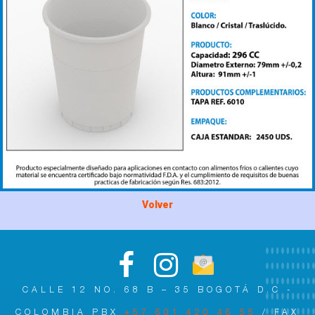
Volver
CALLE 12 NO. 68 B – 35 BOGOTÁ D.C -
COLOMBIA PBX
+57 601 420 46 55
/ FAX