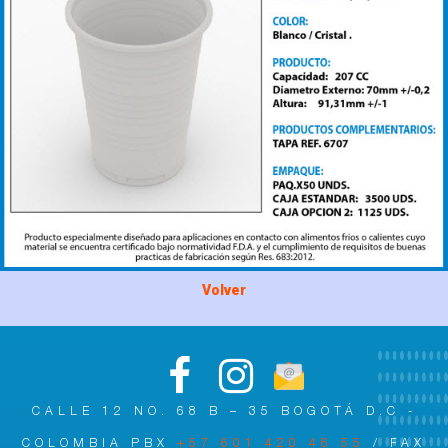
Volver
CALLE 12 NO. 68 B – 35 BOGOTÁ D.C -
COLOMBIA PBX
+57 601 420 46 55
/ FAX