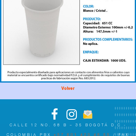
Volver
CALLE 12 NO. 68 B – 35 BOGOTÁ D.C -
COLOMBIA PBX
+57 601 420 46 55
/ FAX