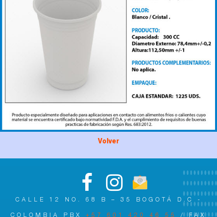
Volver
CALLE 12 NO. 68 B – 35 BOGOTÁ D.C -
COLOMBIA PBX
+57 601 420 46 55
/ FAX