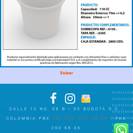
Volver
CALLE 12 NO. 68 B – 35 BOGOTÁ D.C -
COLOMBIA PBX
+57 601 420 46 55
/ FAX
290 68 05