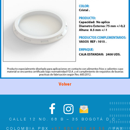
Volver
CALLE 12 NO. 68 B – 35 BOGOTÁ D.C -
COLOMBIA PBX
+57 601 420 46 55
/ FAX