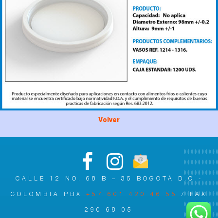
Volver
CALLE 12 NO. 68 B – 35 BOGOTÁ D.C -
COLOMBIA PBX
+57 601 420 46 55
/ FAX
290 68 05