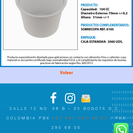
Volver
CALLE 12 NO. 68 B – 35 BOGOTÁ D.C -
COLOMBIA PBX
+57 601 420 46 55
/ FAX
290 68 05