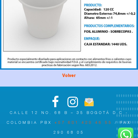
Volver
CALLE 12 NO. 68 B – 35 BOGOTÁ D.C -
COLOMBIA PBX
+57 601 420 46 55
/ FAX
290 68 05