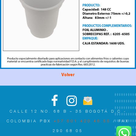
Volver
CALLE 12 NO. 68 B – 35 BOGOTÁ D.C -
COLOMBIA PBX
+57 601 420 46 55
/ FAX
290 68 05