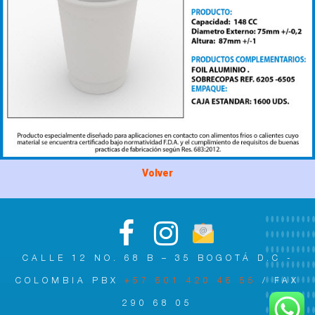
Volver
CALLE 12 NO. 68 B – 35 BOGOTÁ D.C -
COLOMBIA PBX
+57 601 420 46 55
/ FAX
290 68 05