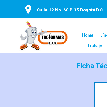
Calle 12 No. 68 B 35 Bogotá D.C.
Home
Lín
Trabajo
Ficha Té