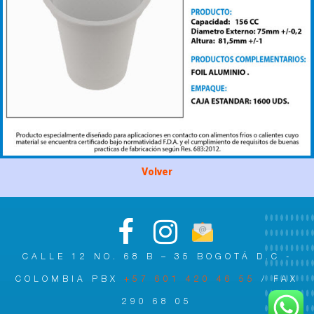
Volver
CALLE 12 NO. 68 B – 35 BOGOTÁ D.C -
COLOMBIA PBX
+57 601 420 46 55
/ FAX
290 68 05