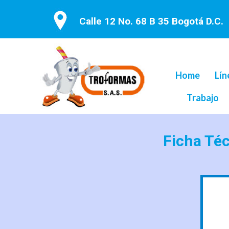
Calle 12 No. 68 B 35 Bogotá D.C.
Home
Lín
Trabajo
Ficha Té