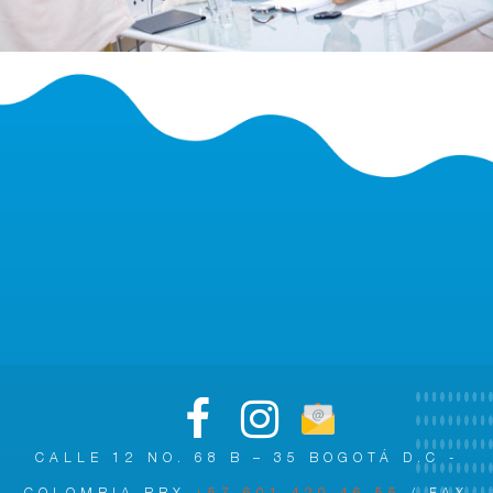
CALLE 12 NO. 68 B – 35 BOGOTÁ D.C -