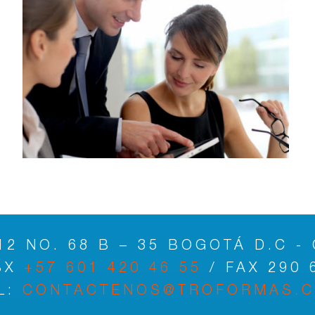
12 NO. 68 B – 35 BOGOTÁ D.C -
BX
+57 601 420 46 55
/ FAX 290 
L:
CONTACTENOS@TROFORMAS.