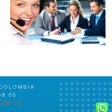
 COLOMBIA
68 05
COM.CO