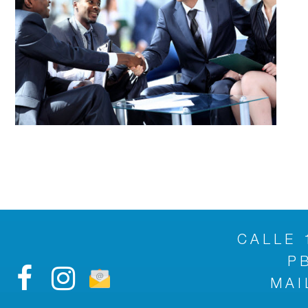
CALLE 
P
MAI