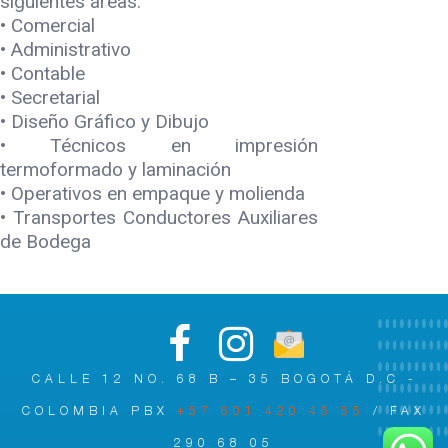
siguientes áreas:
• Comercial
• Administrativo
• Contable
• Secretarial
• Diseño Gráfico y Dibujo
• Técnicos en impresión
termoformado y laminación
• Operativos en empaque y molienda
• Transportes Conductores Auxiliares
de Bodega
CALLE 12 NO. 68 B – 35 BOGOTÁ D.C -
COLOMBIA PBX
+57 601 420 46 55
/ FAX
290 68 05