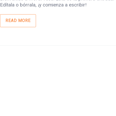
Edítala o bórrala, ¡y comienza a escribir!
READ MORE