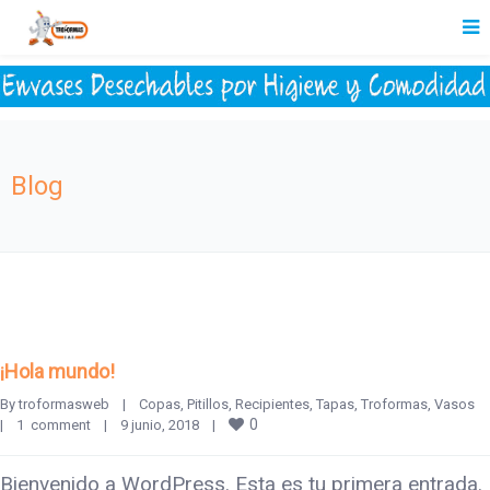
Blog
¡Hola mundo!
By 
troformasweb
|
Copas
, 
Pitillos
, 
Recipientes
, 
Tapas
, 
Troformas
, 
Vasos
0
|
1  comment
|
9 junio, 2018    
|
Bienvenido a WordPress. Esta es tu primera entrada.